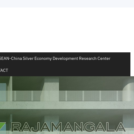
SEAN-China Silver Economy Development Research Center
ACT