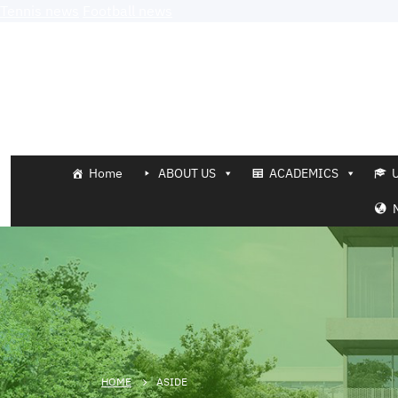
Tennis news
Football news
Home
ABOUT US
ACADEMICS
HOME
ASIDE