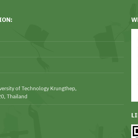
ION:
W
iversity of Technology Krungthep,
0, Thailand
L