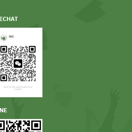
ECHAT
INE