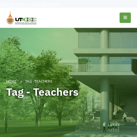
Tennis news
Football news
HOME
TAG -
TEACHERS
Tag - Teachers